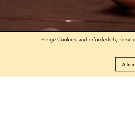
Einige Cookies sind erforderlich, dami
Alle 
Pass reservieren
Entdecke unser
Angebot
Escher Theater
Theater
— 122, rue de l'Alzette