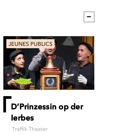
JEUNES PUBLICS
D’Prinzessin op der
Ierbes
Traffik Theater