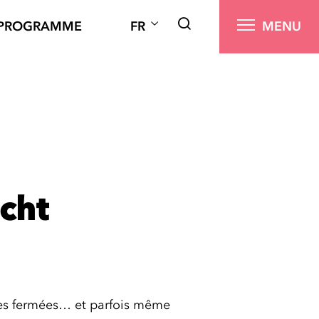
PROGRAMME
FR
MENU
acht
ères fermées… et parfois même