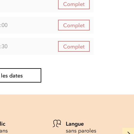
Complet
:00
Complet
:30
Complet
 les dates
lic
Langue
 ans
sans paroles