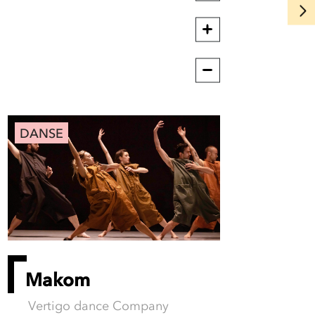
DANSE
Makom
Vertigo dance Company