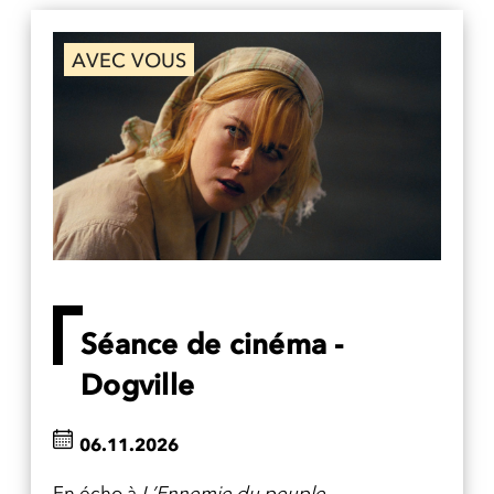
AVEC VOUS
Séance de cinéma -
Dogville
06.11.2026
En écho à
L’Ennemie du peuple
,