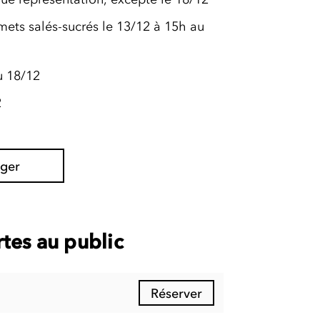
mets salés-sucrés le 13/12 à 15h au
u 18/12
2
ager
tes au public
Réserver