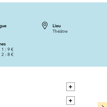
gue
Lieu
Théâtre
nes
 1 : 9 €
 2 : 8 €