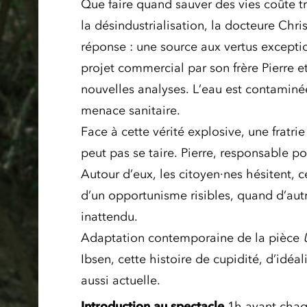
Que faire quand sauver des vies coûte t
la désindustrialisation, la docteure Chri
réponse : une source aux vertus exceptio
projet commercial par son frère Pierre et
nouvelles analyses. L’eau est contamin
menace sanitaire.
Face à cette vérité explosive, une fratri
peut pas se taire. Pierre, responsable po
Autour d’eux, les citoyen·nes hésitent, c
d’un opportunisme risibles, quand d’aut
inattendu.
Adaptation contemporaine de la pièce
Ibsen, cette histoire de cupidité, d’idéa
aussi actuelle.
Introduction au
spectacle
1h avant chaq