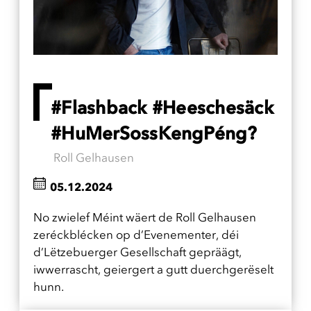
#Flashback #Heeschesäck
#HuMerSossKengPéng?
Roll Gelhausen
05.12.2024
No zwielef Méint wäert de Roll Gelhausen
zeréckblécken op d’Evenementer, déi
d’Lëtzebuerger Gesellschaft gepräägt,
iwwerrascht, geiergert a gutt duerchgerëselt
hunn.