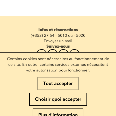
Infos et réservations
(+352) 27 54 - 5010 ou - 5020
Envoyer un mail
Suivez-nous
Certains cookies sont nécessaires au fonctionnement de
Recevoir la newsletter
ce site. En outre, certains services externes nécessitent
votre autorisation pour fonctionner.
Entrez votre mail
Tout accepter
Mentions légales
Choisir quoi accepter
Politique de Cookies
Politique de confidentialité
Plus d'information