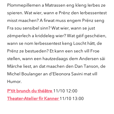
Plommepillemen a Matrassen eng kleng Ierbes ze
spieren. Wat wier, wann e Prënz den Ierbessentest
misst maachen? A firwat muss engem Prënz seng
Fra sou sensibel sinn? Wat wier, wann se just
zëmperlech a kriddeleg wier? Wat géif geschéien,
wann se nom Ierbessentest keng Loscht hätt, de
Prënz ze bestueden? Et kann een sech vill Froe
stellen, wann een hautzedaags dem Andersen säi
Märche liest, an dat maachen den Dan Tanson, de
Michel Boulanger an d’Eleonora Savini mat vill
Humor.
P’tit brunch du théâtre
11/10 12:00
Theater-Atelier fir Kanner
11/10 13:00