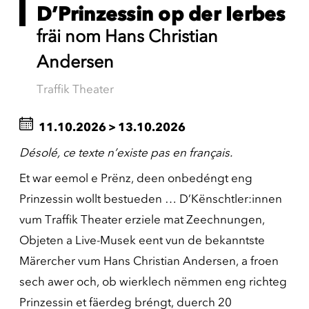
D’Prinzessin op der Ierbes
fräi nom Hans Christian
Andersen
Traffik Theater
11.10.2026
>
13.10.2026
Désolé, ce texte n’existe pas en français.
Et war eemol e Prënz, deen onbedéngt eng
Prinzessin wollt bestueden … D’Kënschtler:innen
vum Traffik Theater erziele mat Zeechnungen,
Objeten a Live-Musek eent vun de bekanntste
Märercher vum Hans Christian Andersen, a froen
sech awer och, ob wierklech nëmmen eng richteg
Prinzessin et fäerdeg bréngt, duerch 20