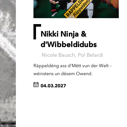
Nikki Ninja &
d'Wibbeldidubs
Nicole Bausch, Pol Belardi
Räppeldéng ass d’Mëtt vun der Welt –
wéinstens un dësem Owend.
04.03.2027