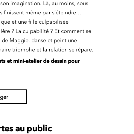
s son imagination. Là, au moins, sous
les finissent même par s’éteindre…
que et une fille culpabilisée
lère ? La culpabilité ? Et comment se
e de Maggie, danse et peint une
aire triomphe et la relation se répare.
nts
et mini-atelier de
dessin pour
ager
tes au public