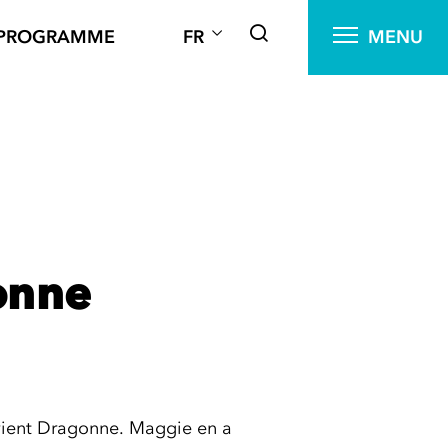
PROGRAMME
FR
MENU
onne
evient Dragonne. Maggie en a