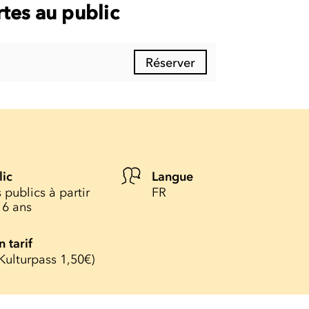
tes au public
Réserver
lic
Langue
 publics à partir
FR
16 ans
n tarif
Kulturpass 1,50€)