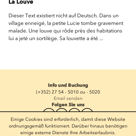
La Louve
Dieser Text existiert nicht auf Deutsch. Dans un
village enneigé, la petite Lucie tombe gravement
malade. Une louve qui rôde près des habitations
lui a jeté un sortilège. Sa louvette a été ...
Info und Buchung
(+352) 27 54 - 5010 ou - 5020
Email senden
Folgen Sie uns
Einige Cookies sind erforderlich, damit diese Website
Newsletter abonnieren
ordnungsgemäß funktioniert. Darüber hinaus benötigen
einige externe Dienste Ihre Arbeitserlaubnis.
E-Mail eingeben