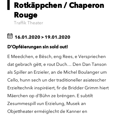
Rotkäppchen / Chaperon
Rouge
Traffik Theater
16.01.2020
>
19.01.2020
D’Opféierungen sin sold out!
E Meedchen, e Bësch, eng Rees, e Verspriechen
dat gebrach gëtt, e rout Duch… Den Dan Tanson
als Spiller an Erzieler, an de Michel Boulanger um
Cello, hunn sech un der traditioneller asiatescher
Erzieltechnik inspiréiert, fir de Bridder Grimm hiert
Mäerchen op d’Bühn ze bréngen. E subtilt
Zesummespill vun Erzielung, Musek an
Objettheater erméiglecht de Kanner en