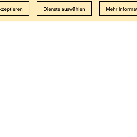
akzeptieren
Dienste auswählen
Mehr Informa
Newsletter abonnieren
E-Mail eingeben
Info und Buchung
(+352) 27 54 - 5010 ou - 5020
Email senden
Saisonbroschüre als PDF