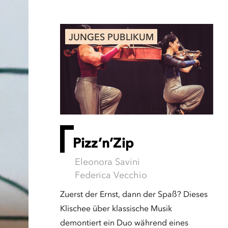
JUNGES PUBLIKUM
Pizz’n’Zip
Eleonora Savini
Federica Vecchio
Zuerst der Ernst, dann der Spaß? Dieses
Klischee über klassische Musik
demontiert ein Duo während eines