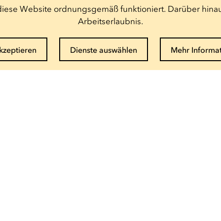
t diese Website ordnungsgemäß funktioniert. Darüber hinau
Arbeitserlaubnis.
akzeptieren
Dienste auswählen
Mehr Informa
Newsletter abonnieren
E-Mail eingeben
Info und Buchung
(+352) 27 54 - 5010 ou - 5020
Email senden
Saisonbroschüre als PDF