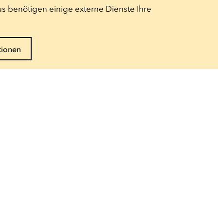
s benötigen einige externe Dienste Ihre
tionen
Folgen Sie uns
Pro-Bereich
Presse
Technischer Bereich
Schulgruppe