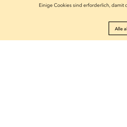
Einige Cookies sind erforderlich, dami
Alle 
Pass reservieren
Entdecke unser
Angebot
Escher Theater
Theater
— 122, rue de l'Alzette
4010 Esch-sur-Alzette
Ariston
— 9, rue Pierre Claude
4063 Esch-sur-Alzette