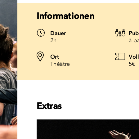
Informationen
Dauer
Pub
2h
à pa
Ort
Vol
Théâtre
5€
Extras