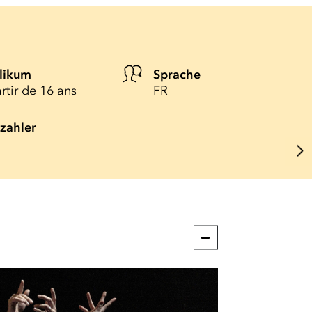
likum
Sprache
rtir de 16 ans
FR
lzahler