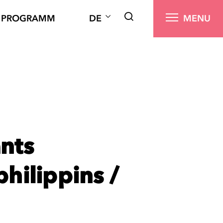
PROGRAMM
DE
MENU
ants
philippins /