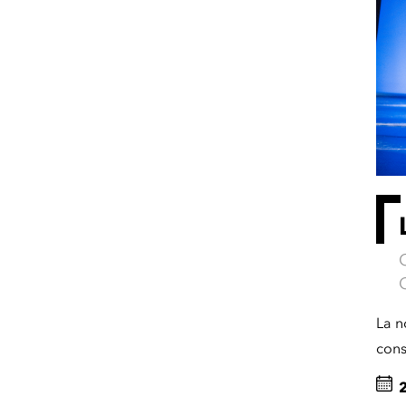
La n
cons