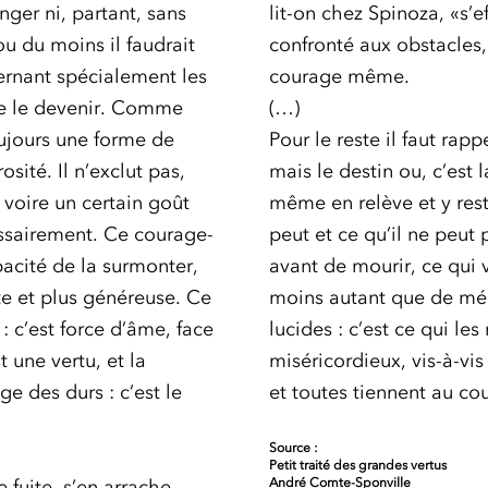
ger ni, partant, sans
lit-on chez Spinoza, «s’ef
u du moins il faudrait
confronté aux obstacles, 
cernant spécialement les
courage même.
se le devenir. Comme
(…)
oujours une forme de
Pour le reste il faut rapp
sité. Il n’exclut pas,
mais le destin ou, c’est
, voire un certain goût
même en relève et y rest
essairement. Ce courage-
peut et ce qu’il ne peut 
apacité de la surmonter,
avant de mourir, ce qui v
rte et plus généreuse. Ce
moins autant que de méri
: c’est force d’âme, face
lucides : c’est ce qui le
t une vertu, et la
miséricordieux, vis-à-vis
ge des durs : c’est le
et toutes tiennent au co
Source :
Petit traité des grandes vertus
 fuite, s’en arrache
André Comte-Sponville