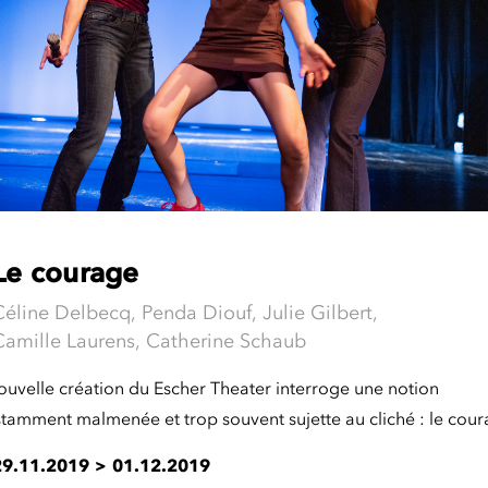
Le courage
Céline Delbecq, Penda Diouf, Julie Gilbert,
Camille Laurens, Catherine Schaub
ouvelle création du Escher Theater interroge une notion
tamment malmenée et trop souvent sujette au cliché : le cour
29.11.2019
>
01.12.2019