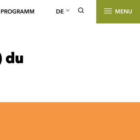
PROGRAMM
DE
MENU
) du