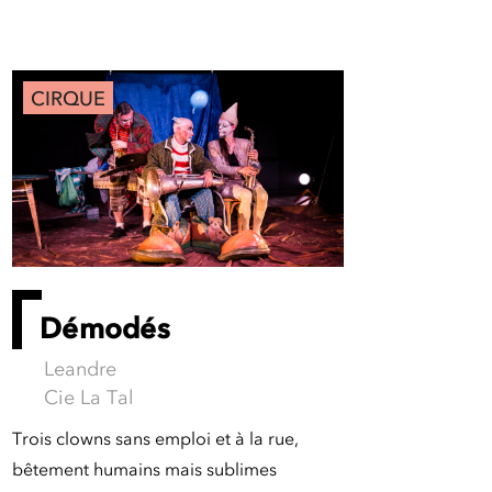
CIRQUE
Démodés
Leandre
Cie La Tal
Trois clowns sans emploi et à la rue,
bêtement humains mais sublimes