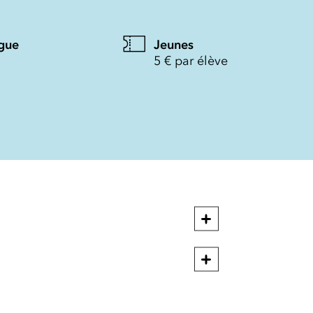
gue
Jeunes
5 € par élève