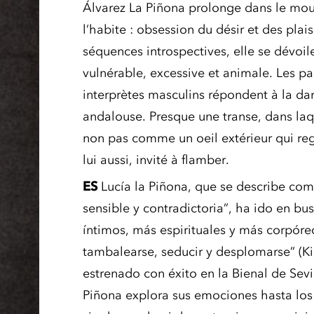
Álvarez La Piñona prolonge dans le mou
l’habite : obsession du désir et des plaisi
séquences introspectives, elle se dévoile
vulnérable, excessive et animale. Les pas
interprètes masculins répondent à la dan
andalouse. Presque une transe, dans laqu
non pas comme un oeil extérieur qui re
lui aussi, invité à flamber.
ES
Lucía la Piñona, que se describe como
sensible y contradictoria”, ha ido en bus
íntimos, más espirituales y más corpóre
tambalearse, seducir y desplomarse” (Ki
estrenado con éxito en la Bienal de Sevil
Piñona explora sus emociones hasta los l