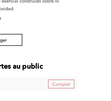
 esencial construido sobre lo
iosidad.
h
ager
tes au public
Complet