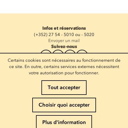
Infos et réservations
(+352) 27 54 - 5010 ou - 5020
Envoyer un mail
Suivez-nous
Certains cookies sont nécessaires au fonctionnement de
Recevoir la newsletter
ce site. En outre, certains services externes nécessitent
votre autorisation pour fonctionner.
Entrez votre mail
Tout accepter
Mentions légales
Choisir quoi accepter
Politique de Cookies
Politique de confidentialité
Plus d'information