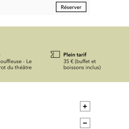
Réserver
u
Plein tarif
ouffleuse - Le
35 € (buffet et
rot du théâtre
boissons inclus)