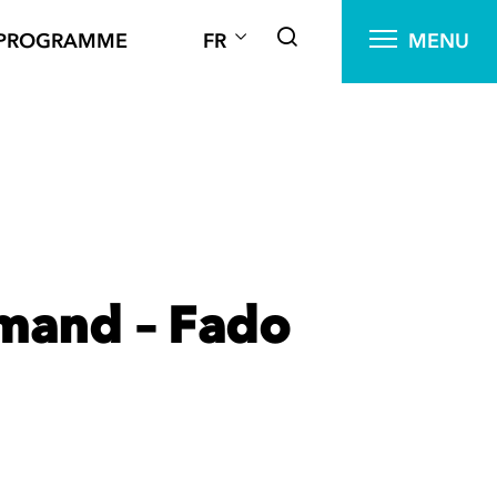
PROGRAMME
FR
MENU
mand – Fado