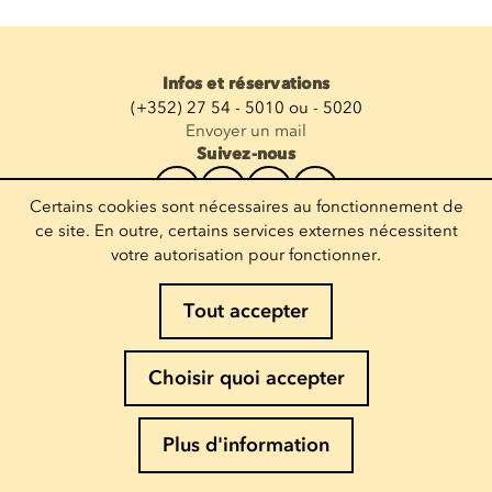
Infos et réservations
(+352) 27 54 - 5010 ou - 5020
Envoyer un mail
Suivez-nous
Certains cookies sont nécessaires au fonctionnement de
Recevoir la newsletter
ce site. En outre, certains services externes nécessitent
votre autorisation pour fonctionner.
Entrez votre mail
Tout accepter
Mentions légales
Choisir quoi accepter
Politique de Cookies
Politique de confidentialité
Plus d'information