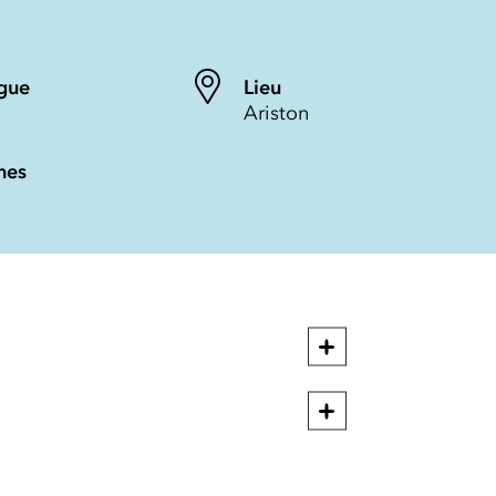
gue
Lieu
Ariston
nes