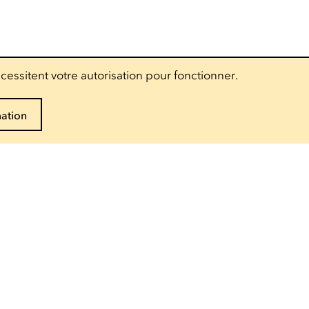
cessitent votre autorisation pour fonctionner.
mation
Suivez-nous
Accès pro
Presse
Espace technique
Groupes scolaires