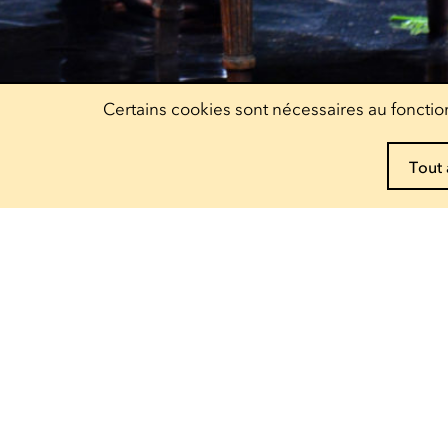
Certains cookies sont nécessaires au fonction
Tout 
Réservez vos pass !
Decouvrez nos offres
Escher Theater
Théâtre
— 122, rue de l'Alzette
4010 Esch-sur-Alzette
Ariston
— 9, rue Pierre Claude
4063 Esch-sur-Alzette