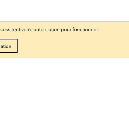
cessitent votre autorisation pour fonctionner.
mation
Suivez-nous
Accès pro
Presse
Espace technique
Groupes scolaires