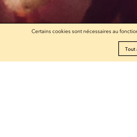
Certains cookies sont nécessaires au fonction
Tout 
Réservez vos pass !
Decouvrez nos offres
Escher Theater
Théâtre
— 122, rue de l'Alzette
4010 Esch-sur-Alzette
Ariston
— 9, rue Pierre Claude
4063 Esch-sur-Alzette