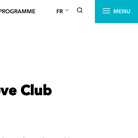
PROGRAMME
FR
MENU
ove Club