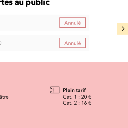
tes au public
Annulé
0
Annulé
u
Plein tarif
âtre
Cat. 1 : 20 €
Cat. 2 : 16 €