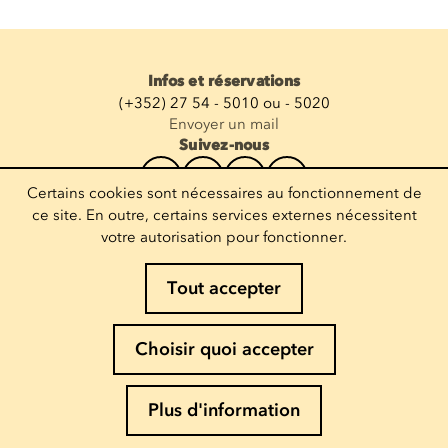
Infos et réservations
(+352) 27 54 - 5010 ou - 5020
Envoyer un mail
Suivez-nous
Certains cookies sont nécessaires au fonctionnement de
Recevoir la newsletter
ce site. En outre, certains services externes nécessitent
votre autorisation pour fonctionner.
Entrez votre mail
Tout accepter
Mentions légales
Choisir quoi accepter
Politique de Cookies
Politique de confidentialité
Plus d'information